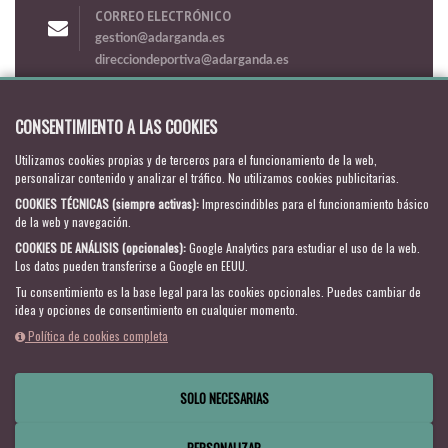
CORREO ELECTRÓNICO
gestion@adarganda.es
direcciondeportiva@adarganda.es
SÍGUENOS
CONSENTIMIENTO A LAS COOKIES
Utilizamos cookies propias y de terceros para el funcionamiento de la web,
personalizar contenido y analizar el tráfico. No utilizamos cookies publicitarias.
ACCESO A GESDEP.NET
COOKIES TÉCNICAS (siempre activas)
:
Imprescindibles para el funcionamiento básico
de la web y navegación.
COOKIES DE ANÁLISIS (opcionales)
:
Google Analytics para estudiar el uso de la web.
Los datos pueden transferirse a Google en EEUU.
Tu consentimiento es la base legal para las cookies opcionales.
Puedes cambiar de
idea y opciones de consentimiento en cualquier momento.
Política de cookies completa
SOLO NECESARIAS
2026 ©
Gestión Deportiva Consultores.
Todos los derechos
reservados
PERSONALIZAR
Gestor Web
216.73.217.68