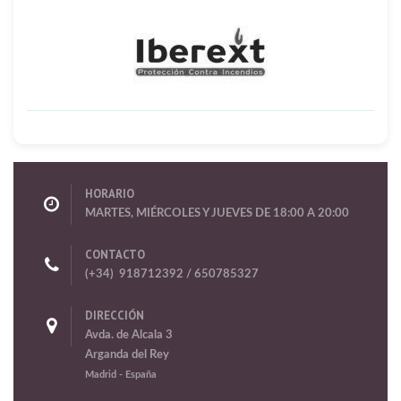
HORARIO
MARTES, MIÉRCOLES Y JUEVES DE 18:00 A 20:00
CONTACTO
(+34) 918712392 / 650785327
DIRECCIÓN
Avda. de Alcala 3
Arganda del Rey
Madrid
- España