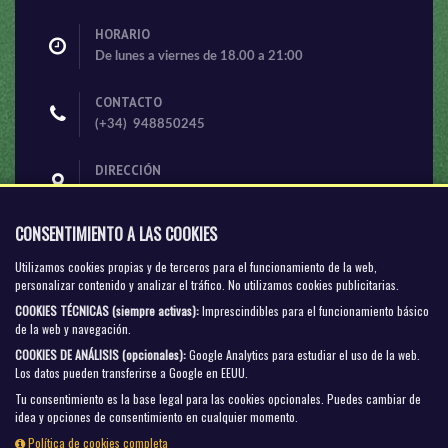
HORARIO
De lunes a viernes de 18.00 a 21:00
CONTACTO
(+34) 948850245
DIRECCIÓN
Avenida Fuentes Dutor s/n
Cascante
CONSENTIMIENTO A LAS COOKIES
Navarra
- España
Utilizamos cookies propias y de terceros para el funcionamiento de la web,
CORREO ELECTRÓNICO
personalizar contenido y analizar el tráfico. No utilizamos cookies publicitarias.
aluviondecascante@gmail.com
COOKIES TÉCNICAS (siempre activas)
:
Imprescindibles para el funcionamiento básico
de la web y navegación.
SÍGUENOS
COOKIES DE ANÁLISIS (opcionales)
:
Google Analytics para estudiar el uso de la web.
Los datos pueden transferirse a Google en EEUU.
Tu consentimiento es la base legal para las cookies opcionales.
Puedes cambiar de
idea y opciones de consentimiento en cualquier momento.
ACCESO A GESDEP.NET
Política de cookies completa