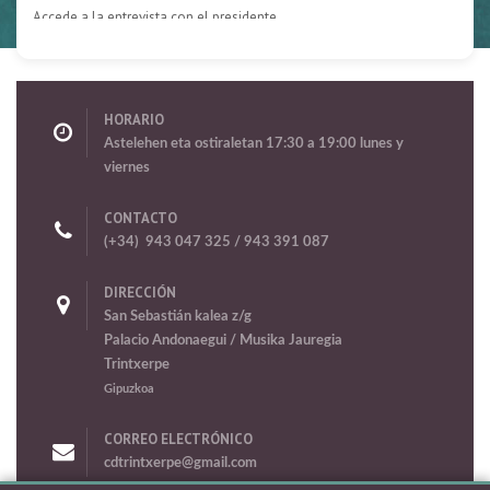
HORARIO
Astelehen eta ostiraletan 17:30 a 19:00 lunes y
viernes
CONTACTO
(+34) 943 047 325 / 943 391 087
DIRECCIÓN
San Sebastián kalea z/g
Palacio Andonaegui / Musika Jauregia
Trintxerpe
Gipuzkoa
CORREO ELECTRÓNICO
cdtrintxerpe@gmail.com