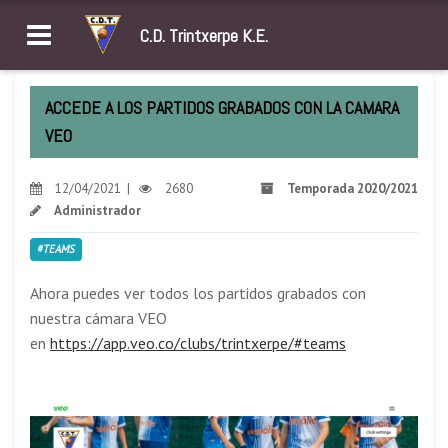
C.D. Trintxerpe K.E.
ACCEDE A LOS PARTIDOS GRABADOS CON LA CAMARA
VEO
12/04/2021 |
2680
Temporada 2020/2021
Administrador
#TEAMS
Ahora puedes ver todos los partidos grabados con
nuestra cámara VEO
en
https://app.veo.co/clubs/trintxerpe/#teams