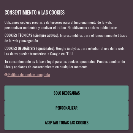
SÍGUENOS
CONSENTIMIENTO A LAS COOKIES
Utilizamos cookies propias y de terceros para el funcionamiento de la web,
personalizar contenido y analizar el tráfico. No utilizamos cookies publicitarias.
ACCESO A GESDEP.NET
COOKIES TÉCNICAS (siempre activas)
:
Imprescindibles para el funcionamiento básico
de la web y navegación.
COOKIES DE ANÁLISIS (opcionales)
:
Google Analytics para estudiar el uso de la web.
Los datos pueden transferirse a Google en EEUU.
Tu consentimiento es la base legal para las cookies opcionales.
Puedes cambiar de
idea y opciones de consentimiento en cualquier momento.
Política de cookies completa
SOLO NECESARIAS
2026 ©
Gestión Deportiva Consultores.
Todos los derechos
reservados
PERSONALIZAR
Política de cookies
Gestor Web
216.73.217.38
Configuración de cookies
ACEPTAR TODAS LAS COOKIES
Política de privacidad
Aviso legal