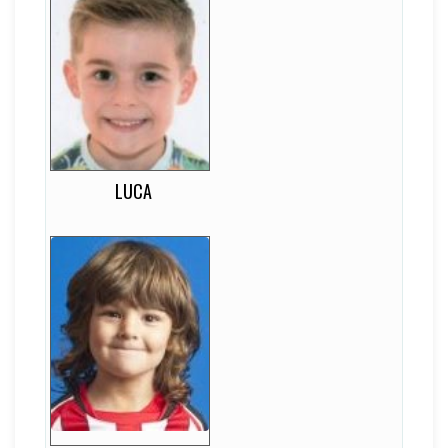
Luca
13
EDAD
2
DORSAL
D
LATERALIDAD
Medio
Marcador Central
Centro
LUCA
Marco
13
EDAD
17
DORSAL
D
LATERALIDAD
Extremo Derecho