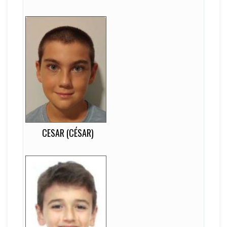
Cesar
13
EDAD
-
DORSAL
-
LATERALIDAD
Extremo Izquierdo
CESAR (CÉSAR)
Javier
12
EDAD
3
DORSAL