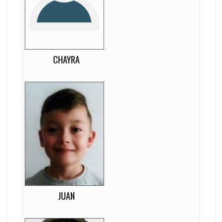
-
DORSAL
-
LATERALIDAD
Punta
CHAYRA
Juan
12
EDAD
15
DORSAL
-
LATERALIDAD
Marcador Central
JUAN