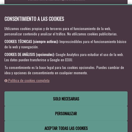
SÍGUENOS
CONSENTIMIENTO A LAS COOKIES
Utilizamos cookies propias y de terceros para el funcionamiento de la web,
personalizar contenido y analizar el tráfico. No utilizamos cookies publicitarias.
ACCESO A GESDEP.NET
COOKIES TÉCNICAS (siempre activas)
:
Imprescindibles para el funcionamiento básico
de la web y navegación.
COOKIES DE ANÁLISIS (opcionales)
:
Google Analytics para estudiar el uso de la web.
Los datos pueden transferirse a Google en EEUU.
Tu consentimiento es la base legal para las cookies opcionales.
Puedes cambiar de
idea y opciones de consentimiento en cualquier momento.
Política de cookies completa
SOLO NECESARIAS
2026 ©
Gestión Deportiva Consultores.
Todos los derechos
reservados
PERSONALIZAR
Política de cookies
Gestor Web
216.73.216.168
Configuración de cookies
ACEPTAR TODAS LAS COOKIES
Política de privacidad