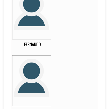
Fernando
13
EDAD
-
DORSAL
-
LATERALIDAD
Extremo Izquierdo
FERNANDO
Mateo
12
EDAD
-
DORSAL
-
LATERALIDAD