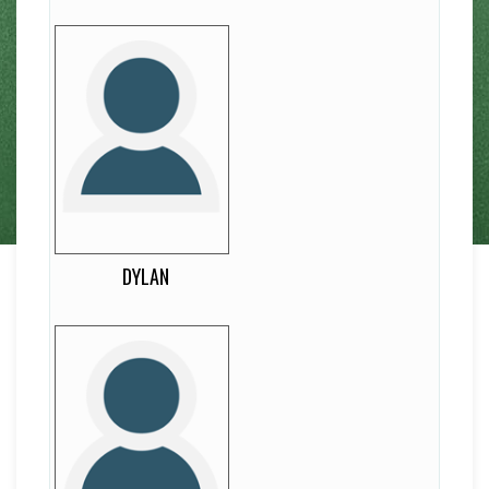
Dylan
12
EDAD
-
DORSAL
-
LATERALIDAD
Punta
DYLAN
José Miguel
12
EDAD
-
DORSAL