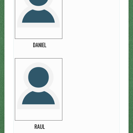
13
EDAD
-
DORSAL
-
LATERALIDAD
Extremo Derecho
DANIEL
Raul
12
EDAD
-
DORSAL
D
LATERALIDAD
Extremo Izquierdo
RAUL