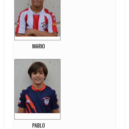
Mario
12
EDAD
-
DORSAL
-
LATERALIDAD
Lateral Derecho
MARIO
Pablo
13
EDAD
-
DORSAL
-
LATERALIDAD
Portero
PABLO