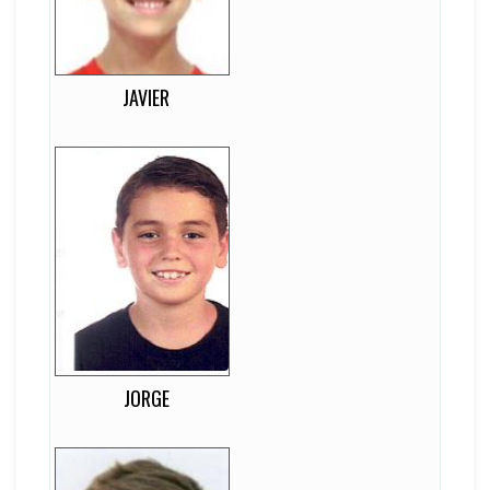
Z
LATERALIDAD
Marcador Central
JAVIER
Jorge
12
EDAD
-
DORSAL
D
LATERALIDAD
Marcador Central
JORGE