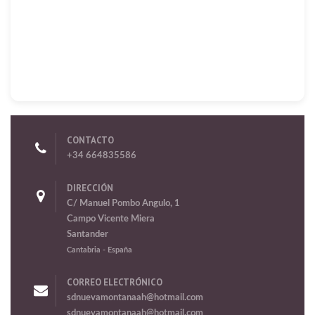
CONTACTO
+34 664835586
DIRECCIÓN
C/ Manuel Pombo Angulo, 1
Campo Vicente Miera
Santander
Cantabria
- España
CORREO ELECTRÓNICO
sdnuevamontanaah@hotmail.com
sdnuevamontanaah@hotmail.com