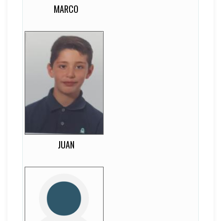
MARCO
Juan
13
EDAD
-
DORSAL
-
LATERALIDAD
Medio Centro
JUAN
CHAYRA
12
EDAD