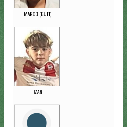
Extremo Derecho
MARCO (GUTI)
Izan
13
EDAD
16
DORSAL
Z
LATERALIDAD
Medio Centro
IZAN
Daniel