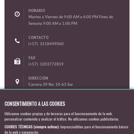
HORARIO
Martes a Viernes de 9:00 AM a 6:00 PM Fines de
Semana 9:00 AM a 1:00 PM
CONTACTO
(+57) 3118449060
FAX
(+57) 3203772859
DIRECCIÓN
Carrera 39 No. 10-63 Sur
Puente Aranda
Bogotá D.C.
- Colombia
CONSENTIMIENTO A LAS COOKIES
CORREO ELECTRÓNICO
Utilizamos cookies propias y de terceros para el funcionamiento de la web,
personalizar contenido y analizar el tráfico. No utilizamos cookies publicitarias.
contacto@cdindependiente.co
cd.independiente@hotmail.com
COOKIES TÉCNICAS (siempre activas)
:
Imprescindibles para el funcionamiento básico
de la web y navegación.