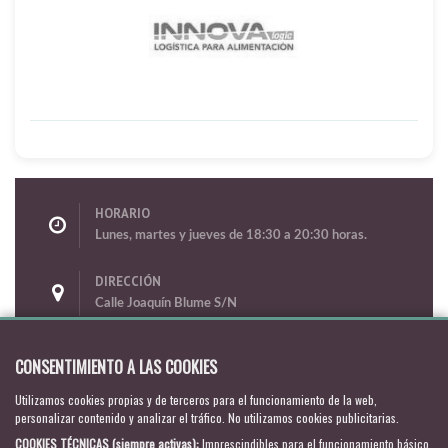
HORARIO
Lunes, martes y jueves de 18:30 a 20:30 horas.
DIRECCIÓN
Calle Joaquín Blume S/N
Polideportivo de Aldaia
Aldaia
CONSENTIMIENTO A LAS COOKIES
Valencia
- España
Utilizamos cookies propias y de terceros para el funcionamiento de la web,
CORREO ELECTRÓNICO
personalizar contenido y analizar el tráfico. No utilizamos cookies publicitarias.
udaldaiacf@gmail.com
COOKIES TÉCNICAS (siempre activas)
:
Imprescindibles para el funcionamiento básico